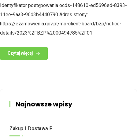
Identyfikator postępowania ocds-148610-ed5696ed-8393-
11ee-9aa3-96d3b4440790 Adres strony:
https://ezamowienia.gov.pl/mo-client-board/bzp/notice-
details/2023%2FBZP%2000494785%2F01
Czytaj więcej
Najnowsze wpisy
Zakup I Dostawa Fabrycznie Nowego Samochodu Dostawczego O Napędzie Hybrydowym Na Potrzeby Dziennego Domu Pomocy Społecznej W Białymstoku Przy Ul. Nowogródzkiej 5/1