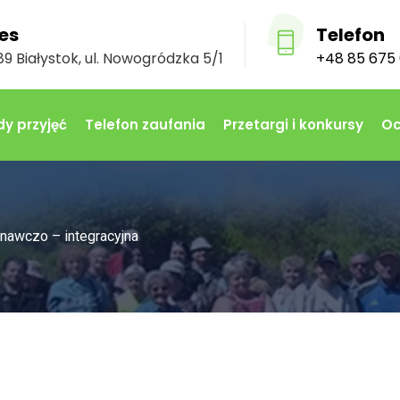
es
Telefon
9 Białystok, ul. Nowogródzka 5/1
+48 85 675 
y przyjęć
Telefon zaufania
Przetargi i konkursy
Oc
nawczo – integracyjna