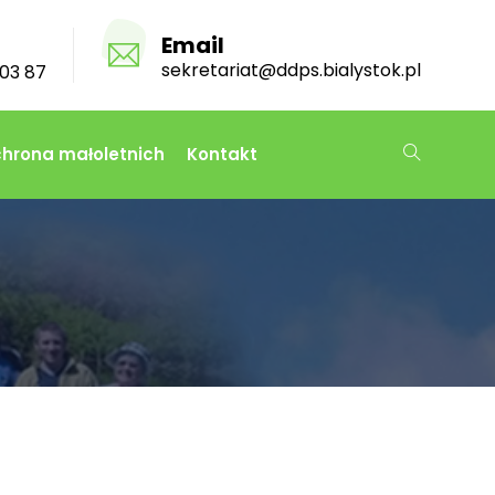
Email
sekretariat@ddps.bialystok.pl
03 87
hrona małoletnich
Kontakt