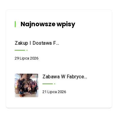
Najnowsze wpisy
Zakup I Dostawa Fabrycznie Nowego Samochodu Dostawczego O Napędzie Hybrydowym Na Potrzeby Dziennego Domu Pomocy Społecznej W Białymstoku Przy Ul. Nowogródzkiej 5/1
29 Lipca 2026
Zabawa W Fabryce Misia
21 Lipca 2026