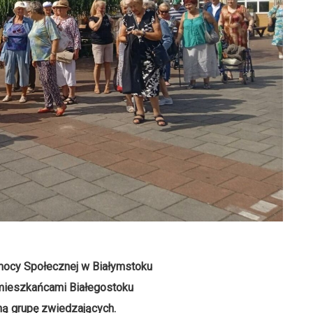
cy Społecznej w Białymstoku
i mieszkańcami Białegostoku
ną grupę zwiedzających.