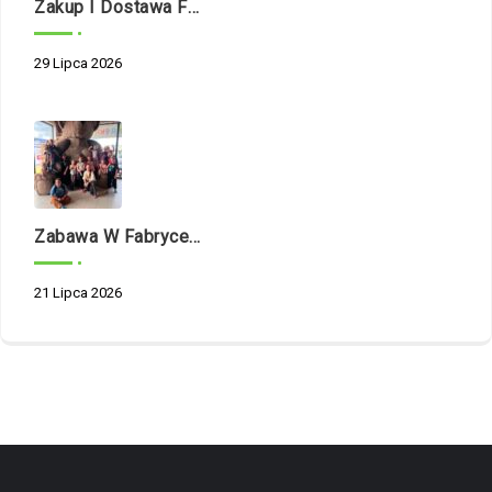
Zakup I Dostawa Fabrycznie Nowego Samochodu Dostawczego O Napędzie Hybrydowym Na Potrzeby Dziennego Domu Pomocy Społecznej W Białymstoku Przy Ul. Nowogródzkiej 5/1
29 Lipca 2026
Zabawa W Fabryce Misia
21 Lipca 2026