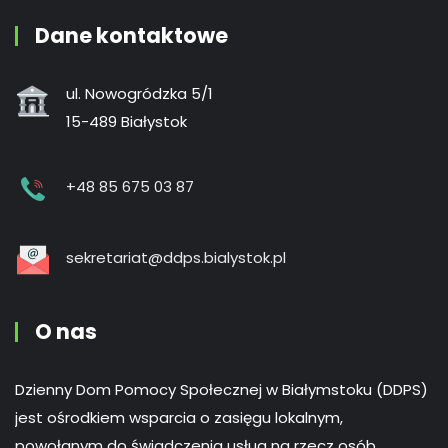
Dane kontaktowe
ul. Nowogródzka 5/1
15-489 Białystok
+48 85 675 03 87
sekretariat@ddps.bialystok.pl
O nas
Dzienny Dom Pomocy Społecznej w Białymstoku (DDPS)
jest ośrodkiem wsparcia o zasięgu lokalnym,
powołanym do świadczenia usług na rzecz osób