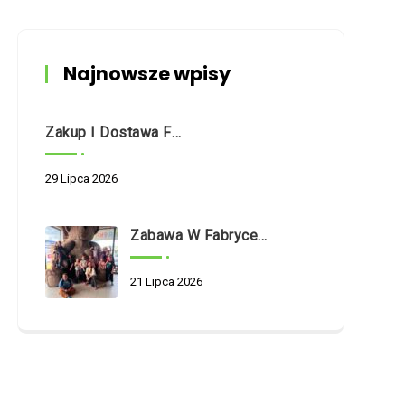
Najnowsze wpisy
Zakup I Dostawa Fabrycznie Nowego Samochodu Dostawczego O Napędzie Hybrydowym Na Potrzeby Dziennego Domu Pomocy Społecznej W Białymstoku Przy Ul. Nowogródzkiej 5/1
29 Lipca 2026
Zabawa W Fabryce Misia
21 Lipca 2026