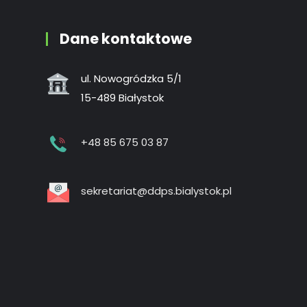
Dane kontaktowe
ul. Nowogródzka 5/1
15-489 Białystok
+48 85 675 03 87
sekretariat@ddps.bialystok.pl