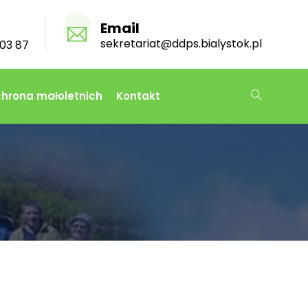
Email
sekretariat@ddps.bialystok.pl
03 87
hrona małoletnich
Kontakt