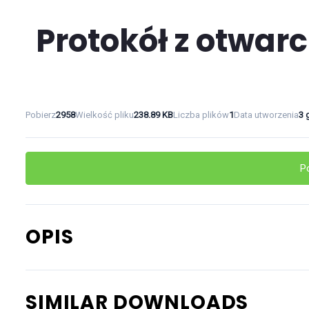
Protokół z otwarc
Pobierz
2958
Wielkość pliku
238.89 KB
Liczba plików
1
Data utworzenia
3 
P
OPIS
SIMILAR DOWNLOADS