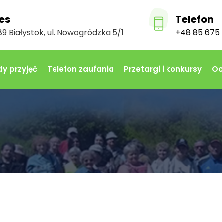
es
Telefon
9 Białystok, ul. Nowogródzka 5/1
+48 85 675 
y przyjęć
Telefon zaufania
Przetargi i konkursy
Oc