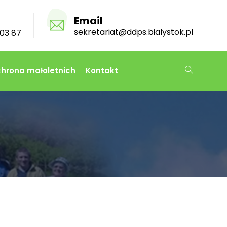
Email
sekretariat@ddps.bialystok.pl
03 87
hrona małoletnich
Kontakt