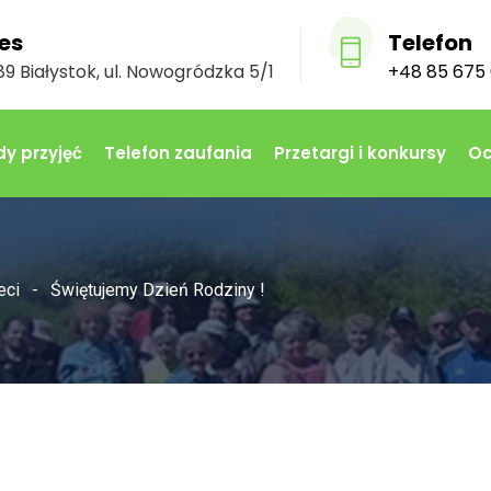
es
Telefon
9 Białystok, ul. Nowogródzka 5/1
+48 85 675 
y przyjęć
Telefon zaufania
Przetargi i konkursy
Oc
eci
Świętujemy Dzień Rodziny !