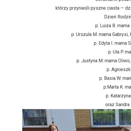
którzy przynieśli pyszne ciasta — d
Dzień Rodzin
p. Luiza B. mama A
p. Urszula M. mama Gabrysi, P
p. Edyta I. mama Sa
p. Ula P. m
p. Justyna M. mama Oliwii, 
p. Agnieszk
p. Basia W. ma
p.Marta K. ma
p. Katarzyna
oraz Sandra 