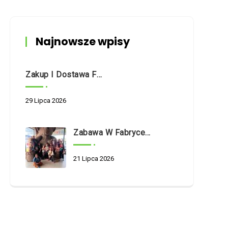
Najnowsze wpisy
Zakup I Dostawa Fabrycznie Nowego Samochodu Dostawczego O Napędzie Hybrydowym Na Potrzeby Dziennego Domu Pomocy Społecznej W Białymstoku Przy Ul. Nowogródzkiej 5/1
29 Lipca 2026
Zabawa W Fabryce Misia
21 Lipca 2026