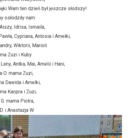
zięki Wam ten dzień był jeszcze słodszy!
y osłodziły nam:
iszy, Idrisa, Ismaila,
awła, Cypriana, Antosia i Amelki,
ndry, Wiktorii, Marioli
ama Zuzi i Kuby
Leny, Antka, Mai, Amelii i Hani,
a O. mama Zuzi,
ma Dawida i Amelki,
ma Kacpra i Zuzi,
 G. mama Piotra,
D. i Anastazja W.