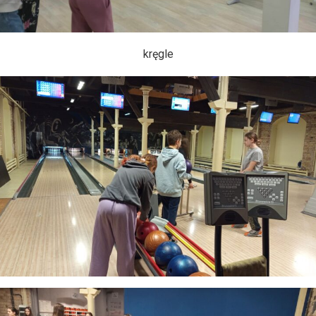
kręgle