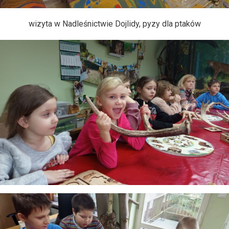
wizyta w Nadleśnictwie Dojlidy, pyzy dla ptaków