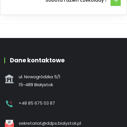
Sobota i dzień czekolady !
Dane kontaktowe
ul. Nowogródzka 5/1
15-489 Białystok
+48 85 675 03 87
sekretariat@ddps.bialystok.pl