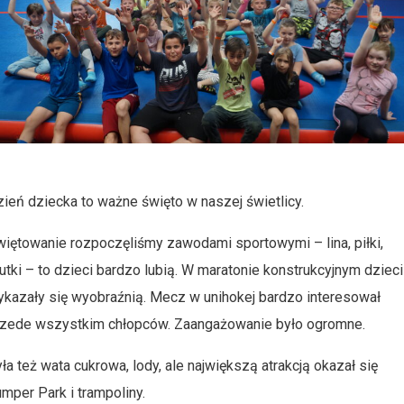
ień dziecka to ważne święto w naszej świetlicy.
iętowanie rozpoczęliśmy zawodami sportowymi – lina, piłki,
utki – to dzieci bardzo lubią. W maratonie konstrukcyjnym dzieci
kazały się wyobraźnią. Mecz w unihokej bardzo interesował
rzede wszystkim chłopców. Zaangażowanie było ogromne.
ła też wata cukrowa, lody, ale największą atrakcją okazał się
mper Park i trampoliny.