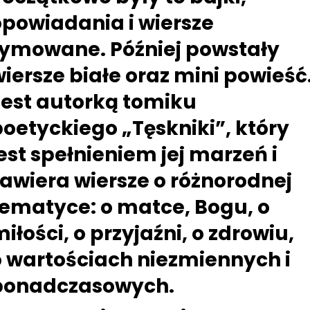
opowiadania i wiersze
rymowane. Później powstały
iersze białe oraz mini powieść
Jest autorką tomiku
oetyckiego „Tęskniki”, który
est spełnieniem jej marzeń i
zawiera wiersze o różnorodnej
tematyce: o matce, Bogu, o
iłości, o przyjaźni, o zdrowiu,
o wartościach niezmiennych i
ponadczasowych.