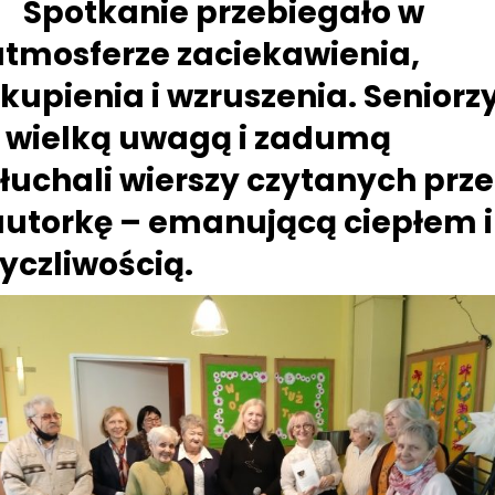
Spotkanie przebiegało w
atmosferze zaciekawienia,
kupienia i wzruszenia. Seniorz
z wielką uwagą i zadumą
łuchali wierszy czytanych prze
autorkę – emanującą ciepłem i
yczliwością.