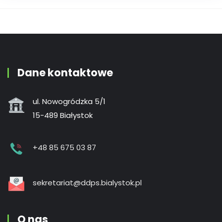
Dane kontaktowe
ul. Nowogródzka 5/1
15-489 Białystok
+48 85 675 03 87
sekretariat@ddps.bialystok.pl
O nas