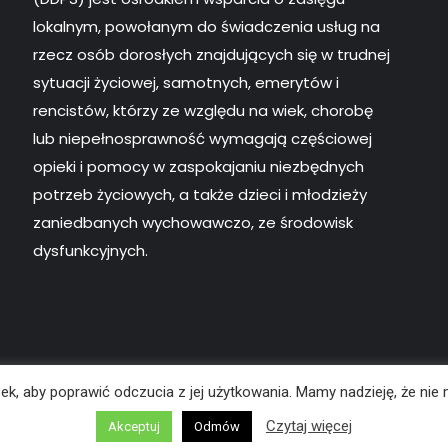
lokalnym, powołanym do świadczenia usług na
rzecz osób dorosłych znajdujących się w trudnej
sytuacji życiowej, samotnych, emerytów i
rencistów, którzy ze względu na wiek, chorobę
lub niepełnosprawność wymagają częściowej
opieki i pomocy w zaspokajaniu niezbędnych
potrzeb życiowych, a także dzieci i młodzieży
zaniedbanych wychowawczo, ze środowisk
dysfunkcyjnych.
ek, aby poprawić odczucia z jej użytkowania. Mamy nadzieję, że nie
ie:
KOMTUR
Schemat organizacyjny
Polityka prywatno
Czytaj więcej
Akceptuj
Odmów