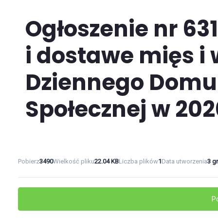
Ogłoszenie nr 63
i dostawe mięs i 
Dziennego Domu
Społecznej w 202
Pobierz
3490
Wielkość pliku
22.04 KB
Liczba plików
1
Data utworzenia
3 g
P