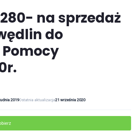
1280- na sprzedaż
wędlin do
 Pomocy
0r.
rudnia 2019
Ostatnia aktualizacja
21 września 2020
obierz