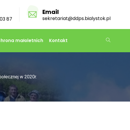
Email
sekretariat@ddps.bialystok.pl
03 87
hrona małoletnich
Kontakt
ołecznej w 2020r.