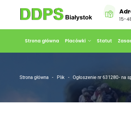
Adr
15-48
Strona główna
Placówki
Statut
Zasad
Strona główna
Plik
Ogłoszenie nr 631280- na s