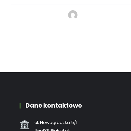
Dane kontaktowe
ul. Nowogródzka 5/1
15-489 Białystok