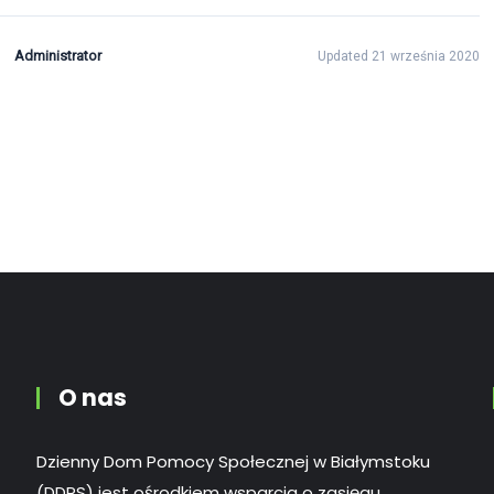
Administrator
Updated 21 września 2020
O nas
Dzienny Dom Pomocy Społecznej w Białymstoku
(DDPS) jest ośrodkiem wsparcia o zasięgu