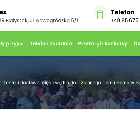
es
Telefon
9 Białystok, ul. Nowogródzka 5/1
+48 85 675 
y przyjęć
Telefon zaufania
Przetargi i konkursy
Oc
przedaż i dostawe mięs i wędlin do Dziennego Domu Pomocy Sp