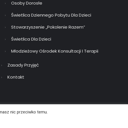
Osoby Dorosłe
Świetlica Dziennego Pobytu Dla Dzieci
Stowarzyszenie „Pokolenie Razem”
Świetlica Dla Dzieci
Młodzieżowy Ośrodek Konsultacji I Terapii
Zasady Przyjęć
Kontakt
 masz nic przeciwko temu.
ści
Deklaracja dostępności
Zgłoszenie naruszeń
BIP