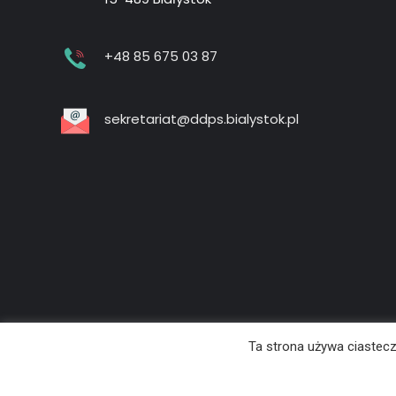
+48 85 675 03 87
sekretariat@ddps.bialystok.pl
Ta strona używa ciastecz
© 2020 DDPS Białystok. Wszystkie prawa zastrzeżone | Wykonan