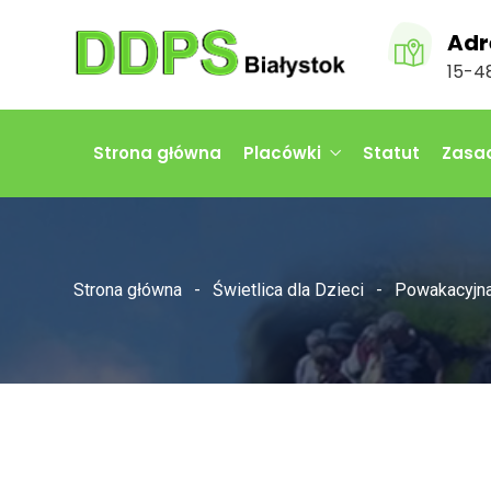
Adr
15-48
Strona główna
Placówki
Statut
Zasad
Strona główna
Świetlica dla Dzieci
Powakacyjna