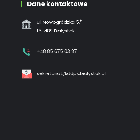
Dane kontaktowe
ul. Nowogródzka 5/1
15-489 Białystok
+48 85 675 03 87
sekretariat@ddps.bialystok.pl