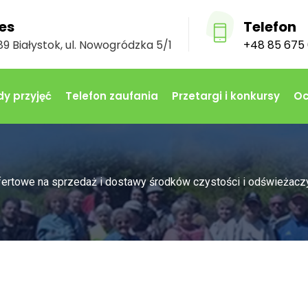
es
Telefon
9 Białystok, ul. Nowogródzka 5/1
+48 85 675 
y przyjęć
Telefon zaufania
Przetargi i konkursy
Oc
fertowe na sprzedaż i dostawy środków czystości i odświeżac