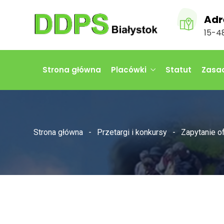
Adr
15-48
Strona główna
Placówki
Statut
Zasad
Strona główna
Przetargi i konkursy
Zapytanie o