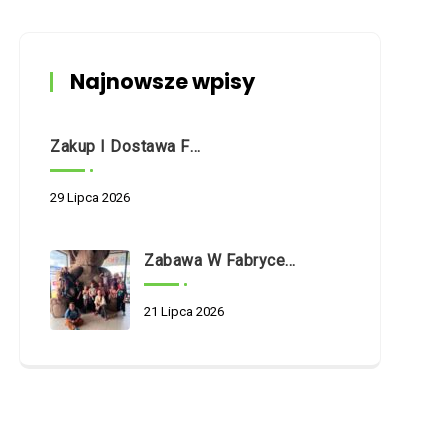
Najnowsze wpisy
Zakup I Dostawa Fabrycznie Nowego Samochodu Dostawczego O Napędzie Hybrydowym Na Potrzeby Dziennego Domu Pomocy Społecznej W Białymstoku Przy Ul. Nowogródzkiej 5/1
29 Lipca 2026
Zabawa W Fabryce Misia
21 Lipca 2026