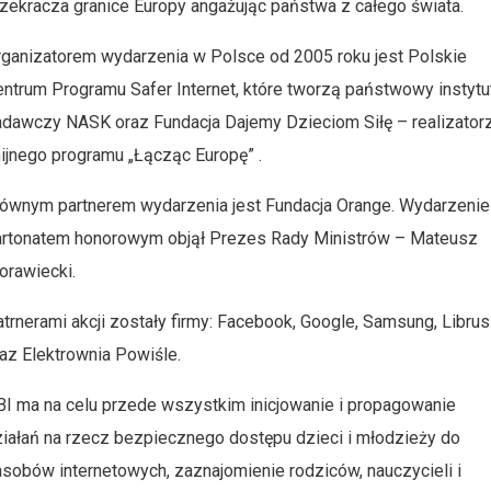
zekracza granice Europy angażując państwa z całego świata.
ganizatorem wydarzenia w Polsce od 2005 roku jest Polskie
ntrum Programu Safer Internet, które tworzą państwowy instytu
adawczy
NASK
oraz
Fundacja Dajemy Dzieciom Sił
ę
– realizator
ijnego programu „Łącząc Europę” .
łównym partnerem wydarzenia jest
Fundacja Orange
. Wydarzenie
artonatem honorowym objął Prezes Rady Ministrów – Mateusz
orawiecki.
trnerami akcji zostały firmy: Facebook, Google, Samsung, Librus
az Elektrownia Powiśle.
I ma na celu przede wszystkim inicjowanie i propagowanie
iałań na rzecz bezpiecznego dostępu dzieci i młodzieży do
sobów internetowych, zaznajomienie rodziców, nauczycieli i